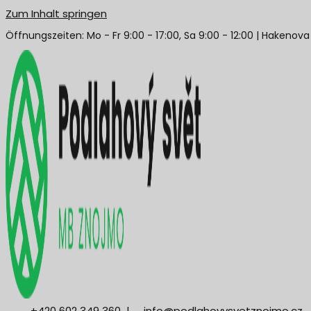
Zum Inhalt springen
Öffnungszeiten: Mo - Fr 9:00 - 17:00, Sa 9:00 - 12:00 | Hakenov
+420 602 349 360
|
info@podlahovysvetznojmo.cz