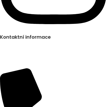
Kontaktní informace
Podlahový svět MB Znojmo
Hakenova 3692/31, Znojmo,
669 02