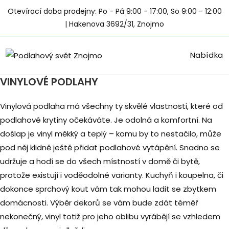
Přejít
Otevírací doba prodejny: Po - Pá 9:00 - 17:00, So 9:00 - 12:00
k
| Hakenova 3692/31, Znojmo
obsahu
Nabídka
VINYLOVÉ PODLAHY
Vinylová podlaha má všechny ty skvělé vlastnosti, které od
podlahové krytiny očekáváte. Je odolná a komfortní. Na
došlap je vinyl měkký a teplý – komu by to nestačilo, může
pod něj klidně ještě přidat podlahové vytápění. Snadno se
udržuje a hodí se do všech místností v domě či bytě,
protože existují i voděodolné varianty. Kuchyň i koupelna, či
dokonce sprchový kout vám tak mohou ladit se zbytkem
domácnosti. Výběr dekorů se vám bude zdát téměř
nekonečný, vinyl totiž pro jeho oblibu vyrábějí se vzhledem