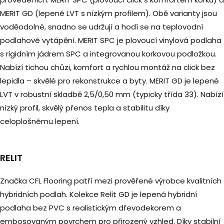
MERIT GD (lepené LVT s nízkým profilem). Obě varianty jsou
voděodolné, snadno se udržují a hodí se na teplovodní
podlahové vytápění. MERIT SPC je plovoucí vinylová podlaha
s rigidním jádrem SPC a integrovanou korkovou podložkou.
Nabízí tichou chůzi, komfort a rychlou montáž na click bez
lepidla – skvělé pro rekonstrukce a byty. MERIT GD je lepené
LVT v robustní skladbě 2,5/0,50 mm (typicky třída 33). Nabízí
nízký profil, skvělý přenos tepla a stabilitu díky
celoplošnému lepení.
RELIT
Značka CFL Flooring patří mezi prověřené výrobce kvalitních
hybridních podlah. Kolekce Relit GD je lepená hybridní
podlaha bez PVC s realistickým dřevodekorem a
embosovaným povrchem pro přirozený vzhled. Díky stabilní