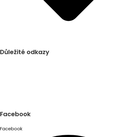
Důležité odkazy
www.supellex.cz
www.karsis.cz
www.gerflor.cz
www.ardex.cz
www.chemos.sk
Facebook
Facebook