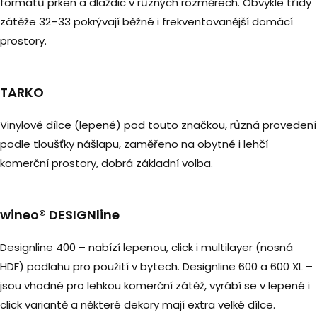
formátů prken a dlaždic v různých rozměrech. Obvyklé třídy
zátěže 32–33 pokrývají běžné i frekventovanější domácí
prostory.
TARKO
Vinylové dílce (lepené) pod touto značkou, různá provedení
podle tloušťky nášlapu, zaměřeno na obytné i lehčí
komerční prostory, dobrá základní volba.
wineo® DESIGNline
Designline 400 – nabízí lepenou, click i multilayer (nosná
HDF) podlahu pro použití v bytech. Designline 600 a 600 XL –
jsou vhodné pro lehkou komerční zátěž, vyrábí se v lepené i
click variantě a některé dekory mají extra velké dílce.