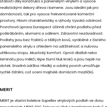
stálostí díky konstrukci s panenským vinylem a vysoce
realistickými dekory dřeva i kamene. Jsou ideální jak pro
domácnosti, tak pro vysoce frekventované komerční
prostory. Hlavní charakteristiky a výhody Vysoká odolnost:
Povrchová úprava Duraspect účinně chrání podlahu před
poškrábáním, skvrnami a oděrem. Zdravotní nezávadnost:
Podlahy jsou bez ftalátů a těžkých kovů, vyráběné z čistého
panenského vinylu s ohledem na udržitelnost a nulovou
uhlíkovou stopu. Akustický komfort: Oproti dlažbě nebo
laminátu jsou měkčí, lépe tlumí hluk kroků a jsou teplé na
dotek. Snadná údržba: Hladký a odolný povrch umožňuje
rychlé čištění, což ocení majitelé domácích mazlíčků.
MERIT
MERIT je vlastní kolekce Supellex vinylových podlah ve dvou
provedeních: MERIT SPC (plovoucí click s komfortem korku) a