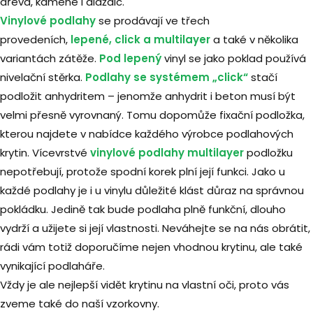
dřeva, kamene i dlaždic.
Vinylové podlahy
se prodávají ve třech
provedeních,
lepené, click a multilayer
a také v několika
variantách zátěže.
Pod lepený
vinyl se jako poklad používá
nivelační stěrka.
Podlahy se systémem „click“
stačí
podložit anhydritem – jenomže anhydrit i beton musí být
velmi přesně vyrovnaný. Tomu dopomůže fixační podložka,
kterou najdete v nabídce každého výrobce podlahových
krytin. Vícevrstvé
vinylové podlahy multilayer
podložku
nepotřebují, protože spodní korek plní její funkci. Jako u
každé podlahy je i u vinylu důležité klást důraz na správnou
pokládku. Jedině tak bude podlaha plně funkční, dlouho
vydrží a užijete si její vlastnosti. Neváhejte se na nás obrátit,
rádi vám totiž doporučíme nejen vhodnou krytinu, ale také
vynikající podlaháře.
Vždy je ale nejlepší vidět krytinu na vlastní oči, proto vás
zveme také do naší vzorkovny.