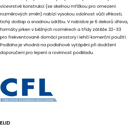
vícevrstvé konstrukci (se skelnou mřížkou pro omezení
rozměrových změn) nabízí vysokou odolnost vůči vlhkosti,
tichý došlap a snadnou údržbu. V nabídce je 6 dekorů dřeva,
formáty prken v běžných rozměrech a třídy zátěže 32–33
pro frekventované domácí prostory i lehčí komerční použití.
Podlaha je vhodná na podlahové vytápění při dodržení
doporučení pro lepení a rovinnost podkladu.
ELID