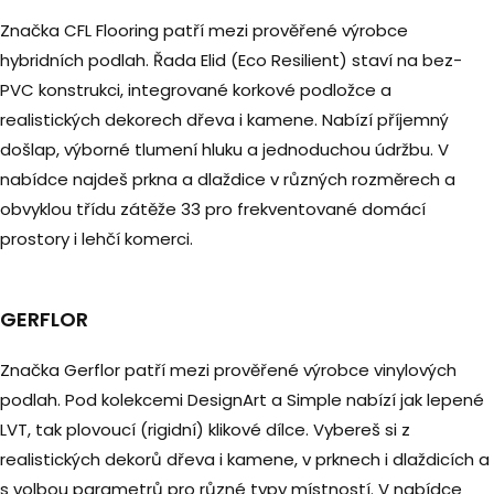
Značka CFL Flooring patří mezi prověřené výrobce
hybridních podlah. Řada Elid (Eco Resilient) staví na bez-
PVC konstrukci, integrované korkové podložce a
realistických dekorech dřeva i kamene. Nabízí příjemný
došlap, výborné tlumení hluku a jednoduchou údržbu. V
nabídce najdeš prkna a dlaždice v různých rozměrech a
obvyklou třídu zátěže 33 pro frekventované domácí
prostory i lehčí komerci.
GERFLOR
Značka Gerflor patří mezi prověřené výrobce vinylových
podlah. Pod kolekcemi DesignArt a Simple nabízí jak lepené
LVT, tak plovoucí (rigidní) klikové dílce. Vybereš si z
realistických dekorů dřeva i kamene, v prknech i dlaždicích a
s volbou parametrů pro různé typy místností. V nabídce